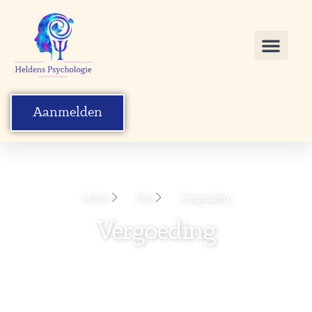
Aanmelden
Home
Info
Vergoeding
Vergoeding