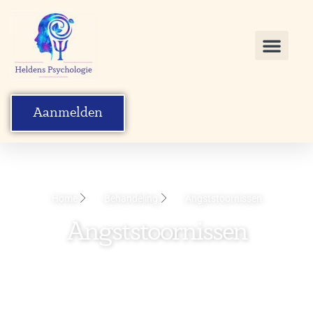
Aanmelden
Home
Behandeling
Angststoornissen
Angststoornissen